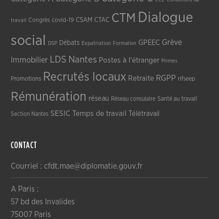
Dialogue
CTM
CSAM
CTAC
Congrès
covid-19
travail
social
Grève
GPEEC
Débats
DSP
Expatriation
Formation
LDS
Nantes
Immobilier
Postes à l'étranger
Primes
Recrutés locaux
RGPP
Retraite
Promotions
rifseep
Rémunération
réseau
Réseau consulaire
Santé au travail
SESIC
Temps de travail
Télétravail
Section Nantes
CONTACT
Courriel : cfdt.mae@diplomatie.gouv.fr
A Paris :
57 bd des Invalides
75007 Paris