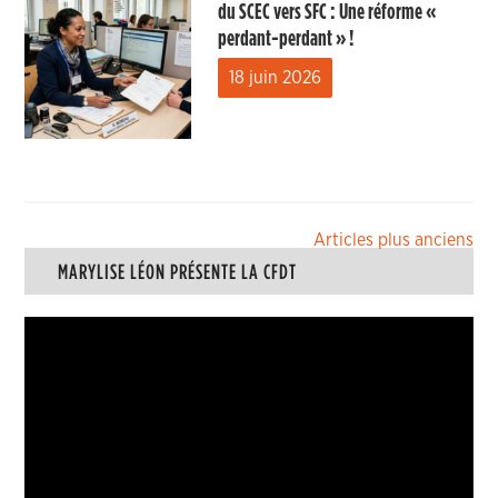
du SCEC vers SFC : Une réforme «
perdant-perdant » !
18 juin 2026
Navigation
Articles plus anciens
MARYLISE LÉON PRÉSENTE LA CFDT
des
articles
Lecteur
vidéo