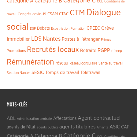
Catégorie C
Catégorie A
Catégorie B
CCL
Conditions de
Dialogue
CTM
CSAM
CTAC
Congrès
covid-19
travail
social
Grève
GPEEC
Débats
DSP
Expatriation
Formation
LDS
Nantes
Immobilier
Postes à l'étranger
Primes
Recrutés locaux
RGPP
Retraite
Promotions
rifseep
Rémunération
réseau
Réseau consulaire
Santé au travail
SESIC
Temps de travail
Télétravail
Section Nantes
MOTS-CLÉS
Agent contractuel
ADL
Affectations
Administration centrale
agents titulaires
ASIC
CAP
agents de l'état
agents publics
Amiante
Catégorie C
Catégorie A
Catégorie B
CCL
Conditions de