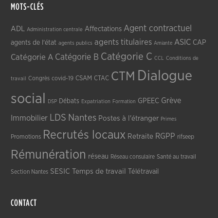
MOTS-CLÉS
Agent contractuel
ADL
Affectations
Administration centrale
agents titulaires
ASIC
CAP
agents de l'état
agents publics
Amiante
Catégorie C
Catégorie A
Catégorie B
CCL
Conditions de
Dialogue
CTM
CSAM
CTAC
Congrès
covid-19
travail
social
Grève
GPEEC
Débats
DSP
Expatriation
Formation
LDS
Nantes
Immobilier
Postes à l'étranger
Primes
Recrutés locaux
RGPP
Retraite
Promotions
rifseep
Rémunération
réseau
Réseau consulaire
Santé au travail
SESIC
Temps de travail
Télétravail
Section Nantes
CONTACT