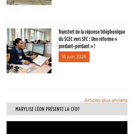
Transfert de la réponse téléphonique
du SCEC vers SFC : Une réforme «
perdant-perdant » !
18 juin 2026
Navigation
Articles plus anciens
MARYLISE LÉON PRÉSENTE LA CFDT
des
articles
Lecteur
vidéo