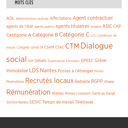
MOTS CLÉS
Agent contractuel
ADL
Affectations
Administration centrale
agents titulaires
ASIC
CAP
agents de l'état
agents publics
Amiante
Catégorie C
Catégorie A
Catégorie B
CCL
Conditions de
Dialogue
CTM
CSAM
CTAC
Congrès
covid-19
travail
social
Grève
GPEEC
Débats
DSP
Expatriation
Formation
LDS
Nantes
Immobilier
Postes à l'étranger
Primes
Recrutés locaux
RGPP
Retraite
Promotions
rifseep
Rémunération
réseau
Réseau consulaire
Santé au travail
SESIC
Temps de travail
Télétravail
Section Nantes