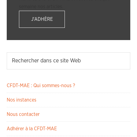
semaine nos articles.
J'ADHÈRE
CFDT-MAE : Qui sommes-nous ?
Nos instances
Nous contacter
Adhérer à la CFDT-MAE