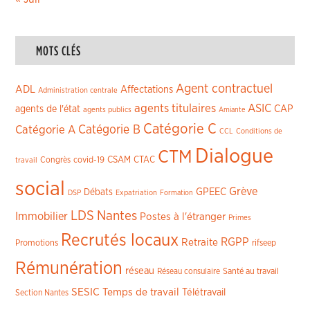
MOTS CLÉS
Agent contractuel
ADL
Affectations
Administration centrale
agents titulaires
ASIC
CAP
agents de l'état
agents publics
Amiante
Catégorie C
Catégorie A
Catégorie B
CCL
Conditions de
Dialogue
CTM
CSAM
CTAC
Congrès
covid-19
travail
social
Grève
GPEEC
Débats
DSP
Expatriation
Formation
LDS
Nantes
Immobilier
Postes à l'étranger
Primes
Recrutés locaux
RGPP
Retraite
Promotions
rifseep
Rémunération
réseau
Réseau consulaire
Santé au travail
SESIC
Temps de travail
Télétravail
Section Nantes