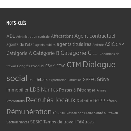
MOTS-CLÉS
Agent contractuel
ADL
Affectations
Administration centrale
agents titulaires
ASIC
CAP
agents de l'état
agents publics
Amiante
Catégorie C
Catégorie A
Catégorie B
CCL
Conditions de
Dialogue
CTM
CSAM
CTAC
Congrès
covid-19
travail
social
Grève
GPEEC
Débats
DSP
Expatriation
Formation
LDS
Nantes
Immobilier
Postes à l'étranger
Primes
Recrutés locaux
RGPP
Retraite
Promotions
rifseep
Rémunération
réseau
Réseau consulaire
Santé au travail
SESIC
Temps de travail
Télétravail
Section Nantes