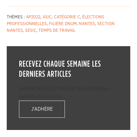
THÈMES :
AP2022
,
ASIC
,
CATÉGORIE C
,
ÉLECTIONS
PROFESSIONNELLES
,
FILIÈRE DNUM
,
NANTES
,
SECTION
NANTES
,
SESIC
,
TEMPS DE TRAVAIL
RECEVEZ CHAQUE SEMAINE LES
DERNIERS ARTICLES
Adhérez à la CFDT-MAE et recevez chaque
semaine nos articles.
J'ADHÈRE