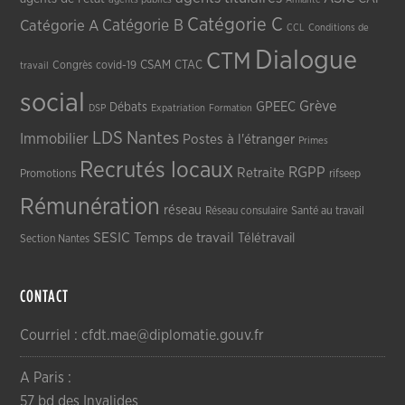
Catégorie C
Catégorie A
Catégorie B
CCL
Conditions de
Dialogue
CTM
CSAM
CTAC
Congrès
covid-19
travail
social
Grève
GPEEC
Débats
DSP
Expatriation
Formation
LDS
Nantes
Immobilier
Postes à l'étranger
Primes
Recrutés locaux
RGPP
Retraite
Promotions
rifseep
Rémunération
réseau
Réseau consulaire
Santé au travail
SESIC
Temps de travail
Télétravail
Section Nantes
CONTACT
Courriel : cfdt.mae@diplomatie.gouv.fr
A Paris :
57 bd des Invalides