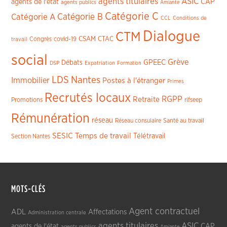
agents titulaires
ASIC
CAP
agents de l'état
agents publics
Amiante
Catégorie C
Catégorie A
Catégorie B
CCL
Conditions de
Dialogue
CTM
CSAM
CTAC
Congrès
covid-19
travail
social
Grève
GPEEC
Débats
DSP
Expatriation
Formation
LDS
Nantes
Immobilier
Postes à l'étranger
Primes
Recrutés locaux
RGPP
Retraite
Promotions
rifseep
Rémunération
réseau
Réseau consulaire
Santé au travail
SESIC
Temps de travail
Télétravail
Section Nantes
MOTS-CLÉS
Agent contractuel
ADL
Affectations
Administration centrale
agents titulaires
ASIC
CAP
agents de l'état
agents publics
Amiante