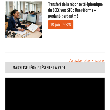
Transfert de la réponse téléphonique
du SCEC vers SFC : Une réforme «
perdant-perdant » !
18 juin 2026
Navigation
Articles plus anciens
MARYLISE LÉON PRÉSENTE LA CFDT
des
articles
Lecteur
vidéo