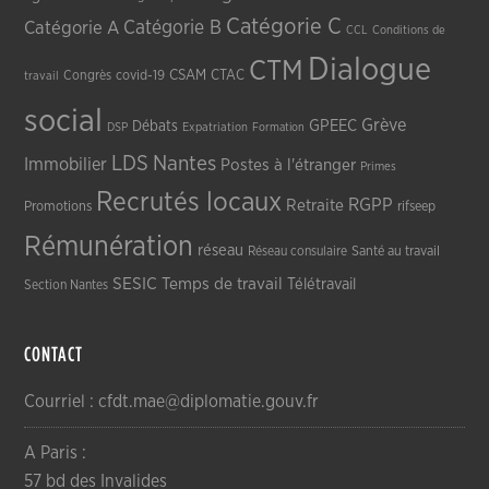
Catégorie C
Catégorie A
Catégorie B
CCL
Conditions de
Dialogue
CTM
CSAM
CTAC
Congrès
covid-19
travail
social
Grève
GPEEC
Débats
DSP
Expatriation
Formation
LDS
Nantes
Immobilier
Postes à l'étranger
Primes
Recrutés locaux
RGPP
Retraite
Promotions
rifseep
Rémunération
réseau
Réseau consulaire
Santé au travail
SESIC
Temps de travail
Télétravail
Section Nantes
CONTACT
Courriel : cfdt.mae@diplomatie.gouv.fr
A Paris :
57 bd des Invalides