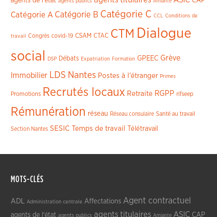
CAP
agents de l'état
agents publics
Amiante
Catégorie C
Catégorie A
Catégorie B
CCL
Conditions de
Dialogue
CTM
CSAM
CTAC
Congrès
covid-19
travail
social
Grève
GPEEC
Débats
DSP
Expatriation
Formation
LDS
Nantes
Immobilier
Postes à l'étranger
Primes
Recrutés locaux
RGPP
Retraite
Promotions
rifseep
Rémunération
réseau
Réseau consulaire
Santé au travail
SESIC
Temps de travail
Télétravail
Section Nantes
MOTS-CLÉS
Agent contractuel
ADL
Affectations
Administration centrale
agents titulaires
ASIC
CAP
agents de l'état
agents publics
Amiante