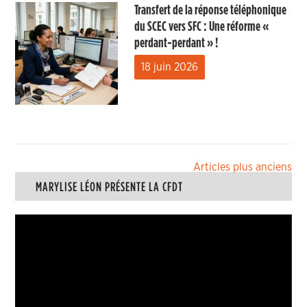
Transfert de la réponse téléphonique
du SCEC vers SFC : Une réforme «
perdant-perdant » !
18 juin 2026
Navigation
Articles plus anciens
MARYLISE LÉON PRÉSENTE LA CFDT
des
articles
Lecteur
vidéo