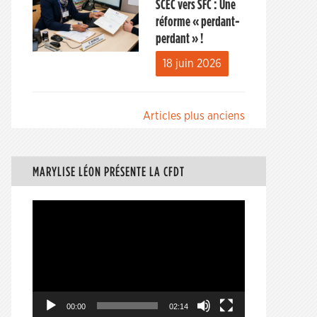
SCEC vers SFC : Une
réforme « perdant-
perdant » !
18 juin 2026
Navigation
Articles plus anciens
des
articles
MARYLISE LÉON PRÉSENTE LA CFDT
Lecteur
vidéo
00:00
02:14