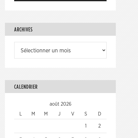
ARCHIVES
Archives
CALENDRIER
août 2026
L
M
M
J
V
S
D
1
2