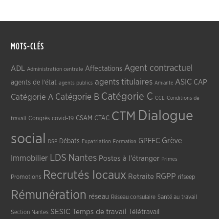
MOTS-CLÉS
Agent contractuel
ADL
Affectations
Administration centrale
agents titulaires
ASIC
CAP
agents de l'état
agents publics
Amiante
Catégorie C
Catégorie A
Catégorie B
CCL
Conditions de
Dialogue
CTM
CSAM
CTAC
Congrès
covid-19
travail
social
Grève
GPEEC
Débats
DSP
Expatriation
Formation
LDS
Nantes
Immobilier
Postes à l'étranger
Primes
Recrutés locaux
RGPP
Retraite
Promotions
rifseep
Rémunération
réseau
Réseau consulaire
Santé au travail
SESIC
Temps de travail
Télétravail
Section Nantes