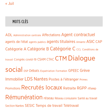
« Juil
MOTS CLÉS
Agent contractuel
ADL
Affectations
Administration centrale
agents titulaires
ASIC
CAP
agents de l'état
agents publics
Amiante
Catégorie C
Catégorie A
Catégorie B
CCL
Conditions de
Dialogue
CTM
CSAM
CTAC
Congrès
covid-19
travail
social
Grève
GPEEC
Débats
DSP
Expatriation
Formation
LDS
Nantes
Immobilier
Postes à l'étranger
Primes
Recrutés locaux
RGPP
Retraite
Promotions
rifseep
Rémunération
réseau
Réseau consulaire
Santé au travail
SESIC
Temps de travail
Télétravail
Section Nantes