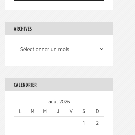
ARCHIVES
Archives
CALENDRIER
août 2026
L
M
M
J
V
S
D
1
2