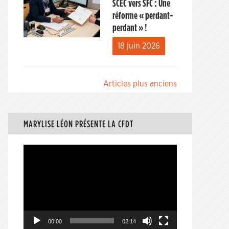
SCEC vers SFC : Une
réforme « perdant-
perdant » !
18 juin 2026
Navigation
Articles plus anciens
des
articles
MARYLISE LÉON PRÉSENTE LA CFDT
Lecteur
vidéo
00:00
02:14