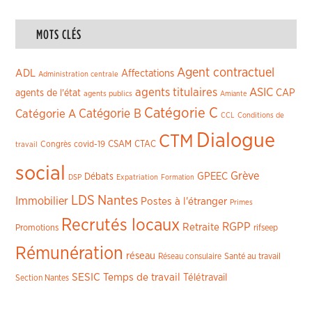
MOTS CLÉS
Agent contractuel
ADL
Affectations
Administration centrale
agents titulaires
ASIC
CAP
agents de l'état
agents publics
Amiante
Catégorie C
Catégorie A
Catégorie B
CCL
Conditions de
Dialogue
CTM
CSAM
CTAC
Congrès
covid-19
travail
social
Grève
GPEEC
Débats
DSP
Expatriation
Formation
LDS
Nantes
Immobilier
Postes à l'étranger
Primes
Recrutés locaux
RGPP
Retraite
Promotions
rifseep
Rémunération
réseau
Réseau consulaire
Santé au travail
SESIC
Temps de travail
Télétravail
Section Nantes