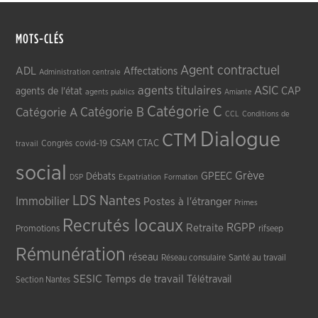
MOTS-CLÉS
Agent contractuel
ADL
Affectations
Administration centrale
agents titulaires
ASIC
CAP
agents de l'état
agents publics
Amiante
Catégorie C
Catégorie A
Catégorie B
CCL
Conditions de
Dialogue
CTM
CSAM
CTAC
Congrès
covid-19
travail
social
Grève
GPEEC
Débats
DSP
Expatriation
Formation
LDS
Nantes
Immobilier
Postes à l'étranger
Primes
Recrutés locaux
RGPP
Retraite
Promotions
rifseep
Rémunération
réseau
Réseau consulaire
Santé au travail
SESIC
Temps de travail
Télétravail
Section Nantes