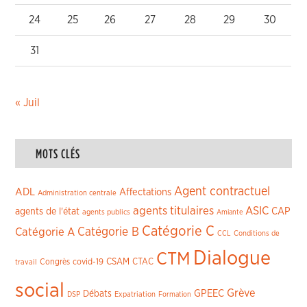
24
25
26
27
28
29
30
31
« Juil
MOTS CLÉS
Agent contractuel
ADL
Affectations
Administration centrale
agents titulaires
ASIC
CAP
agents de l'état
agents publics
Amiante
Catégorie C
Catégorie A
Catégorie B
CCL
Conditions de
Dialogue
CTM
CSAM
CTAC
Congrès
covid-19
travail
social
Grève
GPEEC
Débats
DSP
Expatriation
Formation