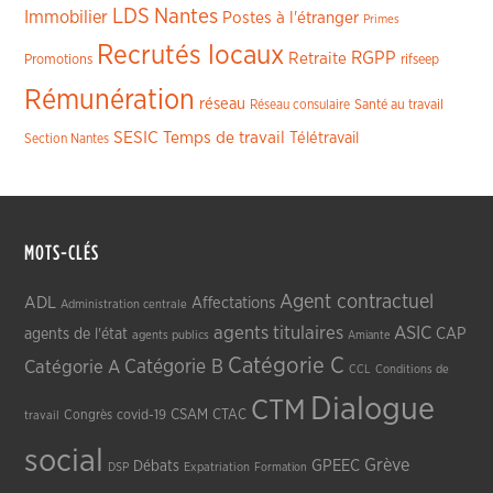
LDS
Nantes
Immobilier
Postes à l'étranger
Primes
Recrutés locaux
RGPP
Retraite
Promotions
rifseep
Rémunération
réseau
Réseau consulaire
Santé au travail
SESIC
Temps de travail
Télétravail
Section Nantes
MOTS-CLÉS
Agent contractuel
ADL
Affectations
Administration centrale
agents titulaires
ASIC
CAP
agents de l'état
agents publics
Amiante
Catégorie C
Catégorie A
Catégorie B
CCL
Conditions de
Dialogue
CTM
CSAM
CTAC
Congrès
covid-19
travail
social
Grève
GPEEC
Débats
DSP
Expatriation
Formation