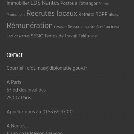
LDS
Nantes
Immobilier
Postes à l'étranger
Primes
Recrutés locaux
RGPP
Retraite
Promotions
rifseep
Rémunération
réseau
Réseau consulaire
Santé au travail
SESIC
Temps de travail
Télétravail
Section Nantes
CONTACT
Courriel : cfdt.mae@diplomatie.gouv.fr
A Paris :
57 bd des Invalides
75007 Paris
Appelez nous au 01 53 69 37 00
A Nantes :
11 rue de la Maison Blanche