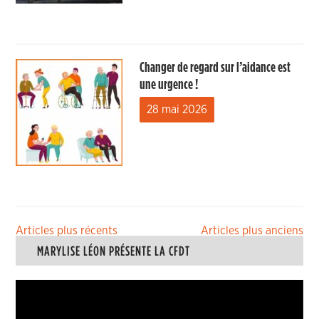
Changer de regard sur l’aidance est
une urgence !
28 mai 2026
Navigation
Articles plus récents
Articles plus anciens
MARYLISE LÉON PRÉSENTE LA CFDT
des
articles
Lecteur
vidéo