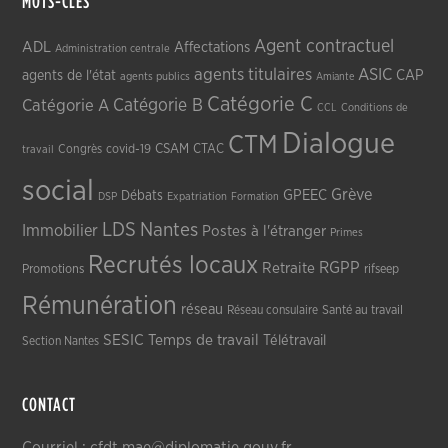
MOTS-CLÉS
Agent contractuel
ADL
Affectations
Administration centrale
agents titulaires
ASIC
CAP
agents de l'état
agents publics
Amiante
Catégorie C
Catégorie A
Catégorie B
CCL
Conditions de
Dialogue
CTM
CSAM
CTAC
Congrès
covid-19
travail
social
Grève
GPEEC
Débats
DSP
Expatriation
Formation
LDS
Nantes
Immobilier
Postes à l'étranger
Primes
Recrutés locaux
RGPP
Retraite
Promotions
rifseep
Rémunération
réseau
Réseau consulaire
Santé au travail
SESIC
Temps de travail
Télétravail
Section Nantes
CONTACT
Courriel : cfdt.mae@diplomatie.gouv.fr