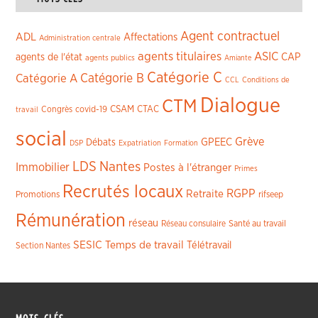
Agent contractuel
ADL
Affectations
Administration centrale
agents titulaires
ASIC
CAP
agents de l'état
agents publics
Amiante
Catégorie C
Catégorie A
Catégorie B
CCL
Conditions de
Dialogue
CTM
CSAM
CTAC
Congrès
covid-19
travail
social
Grève
GPEEC
Débats
DSP
Expatriation
Formation
LDS
Nantes
Immobilier
Postes à l'étranger
Primes
Recrutés locaux
RGPP
Retraite
Promotions
rifseep
Rémunération
réseau
Réseau consulaire
Santé au travail
SESIC
Temps de travail
Télétravail
Section Nantes