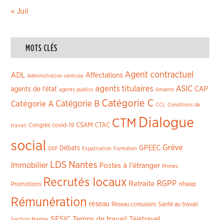
« Juil
MOTS CLÉS
Agent contractuel
ADL
Affectations
Administration centrale
agents titulaires
ASIC
CAP
agents de l'état
agents publics
Amiante
Catégorie C
Catégorie A
Catégorie B
CCL
Conditions de
Dialogue
CTM
CSAM
CTAC
Congrès
covid-19
travail
social
Grève
GPEEC
Débats
DSP
Expatriation
Formation
LDS
Nantes
Immobilier
Postes à l'étranger
Primes
Recrutés locaux
RGPP
Retraite
Promotions
rifseep
Rémunération
réseau
Réseau consulaire
Santé au travail
SESIC
Temps de travail
Télétravail
Section Nantes