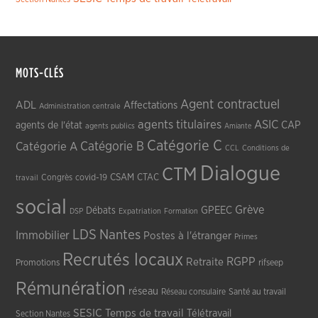
MOTS-CLÉS
Agent contractuel
ADL
Affectations
Administration centrale
agents titulaires
ASIC
CAP
agents de l'état
agents publics
Amiante
Catégorie C
Catégorie A
Catégorie B
CCL
Conditions de
Dialogue
CTM
CSAM
CTAC
Congrès
covid-19
travail
social
Grève
GPEEC
Débats
DSP
Expatriation
Formation
LDS
Nantes
Immobilier
Postes à l'étranger
Primes
Recrutés locaux
RGPP
Retraite
Promotions
rifseep
Rémunération
réseau
Réseau consulaire
Santé au travail
SESIC
Temps de travail
Télétravail
Section Nantes