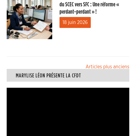
du SCEC vers SFC : Une réforme «
perdant-perdant » !
18 juin 2026
Navigation
Articles plus anciens
MARYLISE LÉON PRÉSENTE LA CFDT
des
articles
Lecteur
vidéo