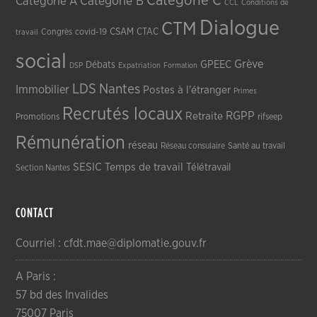
Catégorie C
Catégorie A
Catégorie B
CCL
Conditions de
Dialogue
CTM
CSAM
CTAC
Congrès
covid-19
travail
social
Grève
GPEEC
Débats
DSP
Expatriation
Formation
LDS
Nantes
Immobilier
Postes à l'étranger
Primes
Recrutés locaux
RGPP
Retraite
Promotions
rifseep
Rémunération
réseau
Réseau consulaire
Santé au travail
SESIC
Temps de travail
Télétravail
Section Nantes
CONTACT
Courriel : cfdt.mae@diplomatie.gouv.fr
A Paris :
57 bd des Invalides
75007 Paris