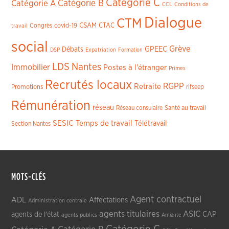
Catégorie C
Catégorie A
Catégorie B
CCL
Conditions de
Dialogue
CTM
CSAM
CTAC
Congrès
covid-19
travail
social
Grève
GPEEC
Débats
DSP
Expatriation
Formation
LDS
Nantes
Immobilier
Postes à l'étranger
Primes
Recrutés locaux
RGPP
Retraite
Promotions
rifseep
Rémunération
réseau
Réseau consulaire
Santé au travail
SESIC
Temps de travail
Télétravail
Section Nantes
MOTS-CLÉS
Agent contractuel
ADL
Affectations
Administration centrale
agents titulaires
ASIC
CAP
agents de l'état
agents publics
Amiante