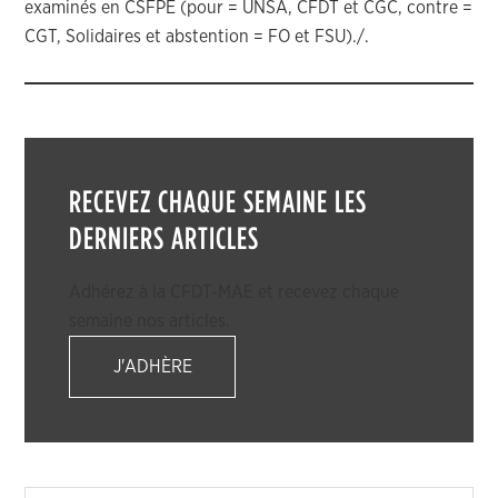
examinés en CSFPE (pour = UNSA, CFDT et CGC, contre =
CGT, Solidaires et abstention = FO et FSU)./.
RECEVEZ CHAQUE SEMAINE LES
DERNIERS ARTICLES
Adhérez à la CFDT-MAE et recevez chaque
semaine nos articles.
J'ADHÈRE