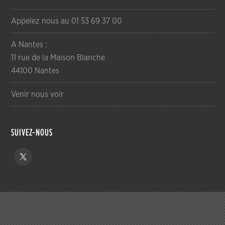
Appelez nous au 01 53 69 37 00
A Nantes :
11 rue de la Maison Blanche
44100 Nantes
Venir nous voir
SUIVEZ-NOUS