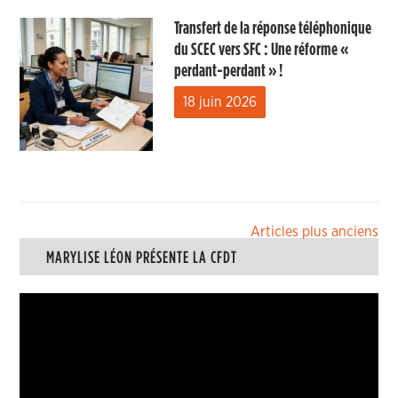
Transfert de la réponse téléphonique
du SCEC vers SFC : Une réforme «
perdant-perdant » !
18 juin 2026
Navigation
Articles plus anciens
MARYLISE LÉON PRÉSENTE LA CFDT
des
articles
Lecteur
vidéo