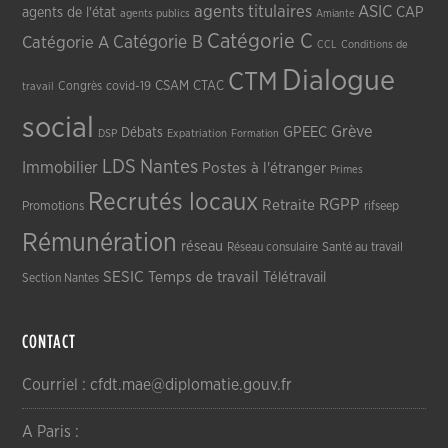
agents titulaires
ASIC
CAP
agents de l'état
agents publics
Amiante
Catégorie C
Catégorie A
Catégorie B
CCL
Conditions de
Dialogue
CTM
CSAM
CTAC
Congrès
covid-19
travail
social
Grève
GPEEC
Débats
DSP
Expatriation
Formation
LDS
Nantes
Immobilier
Postes à l'étranger
Primes
Recrutés locaux
RGPP
Retraite
Promotions
rifseep
Rémunération
réseau
Réseau consulaire
Santé au travail
SESIC
Temps de travail
Télétravail
Section Nantes
CONTACT
Courriel : cfdt.mae@diplomatie.gouv.fr
A Paris :