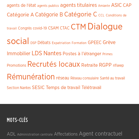
agents titulaires
ASIC
CAP
agents de l'état
agents publics
Amiante
Catégorie C
Catégorie A
Catégorie B
CCL
Conditions de
Dialogue
CTM
CSAM
CTAC
Congrès
covid-19
travail
social
Grève
GPEEC
Débats
DSP
Expatriation
Formation
LDS
Nantes
Immobilier
Postes à l'étranger
Primes
Recrutés locaux
RGPP
Retraite
Promotions
rifseep
Rémunération
réseau
Réseau consulaire
Santé au travail
SESIC
Temps de travail
Télétravail
Section Nantes
MOTS-CLÉS
Agent contractuel
ADL
Affectations
Administration centrale