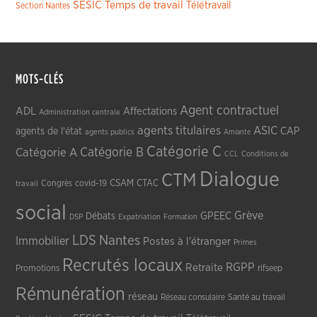
SESIC
Temps de travail
Télétravail
Section Nantes
MOTS-CLÉS
Agent contractuel
ADL
Affectations
Administration centrale
agents titulaires
ASIC
CAP
agents de l'état
agents publics
Amiante
Catégorie C
Catégorie A
Catégorie B
CCL
Conditions de
Dialogue
CTM
CSAM
CTAC
Congrès
covid-19
travail
social
Grève
GPEEC
Débats
DSP
Expatriation
Formation
LDS
Nantes
Immobilier
Postes à l'étranger
Primes
Recrutés locaux
RGPP
Retraite
Promotions
rifseep
Rémunération
réseau
Réseau consulaire
Santé au travail