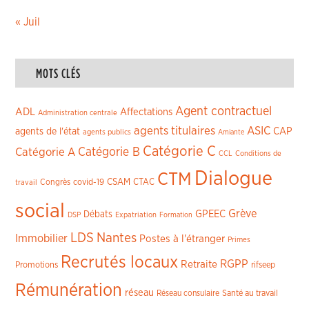
« Juil
MOTS CLÉS
Agent contractuel
ADL
Affectations
Administration centrale
agents titulaires
ASIC
CAP
agents de l'état
agents publics
Amiante
Catégorie C
Catégorie A
Catégorie B
CCL
Conditions de
Dialogue
CTM
CSAM
CTAC
Congrès
covid-19
travail
social
Grève
GPEEC
Débats
DSP
Expatriation
Formation
LDS
Nantes
Immobilier
Postes à l'étranger
Primes
Recrutés locaux
RGPP
Retraite
Promotions
rifseep
Rémunération
réseau
Réseau consulaire
Santé au travail