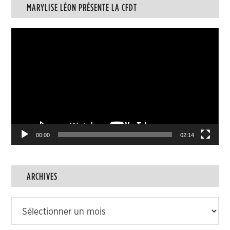
MARYLISE LÉON PRÉSENTE LA CFDT
des
articles
Lecteur
vidéo
00:00
02:14
ARCHIVES
Archives