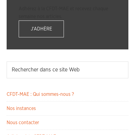
Adhérez à la CFDT-MAE et recevez chaque
semaine nos articles.
J'ADHÈRE
CFDT-MAE : Qui sommes-nous ?
Nos instances
Nous contacter