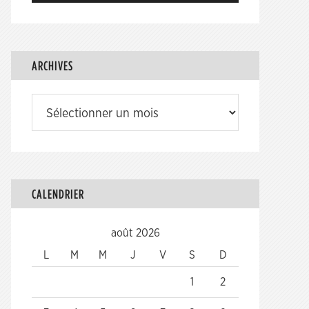
ARCHIVES
Archives
CALENDRIER
août 2026
L
M
M
J
V
S
D
1
2