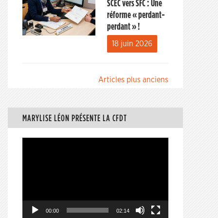
SCEC vers SFC : Une
réforme « perdant-
perdant » !
18 juin 2026
Navigation
Articles plus anciens
des
articles
MARYLISE LÉON PRÉSENTE LA CFDT
Lecteur
vidéo
00:00
02:14