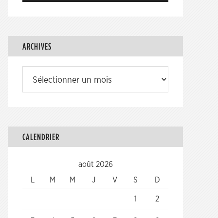
ARCHIVES
Archives
CALENDRIER
août 2026
L
M
M
J
V
S
D
1
2