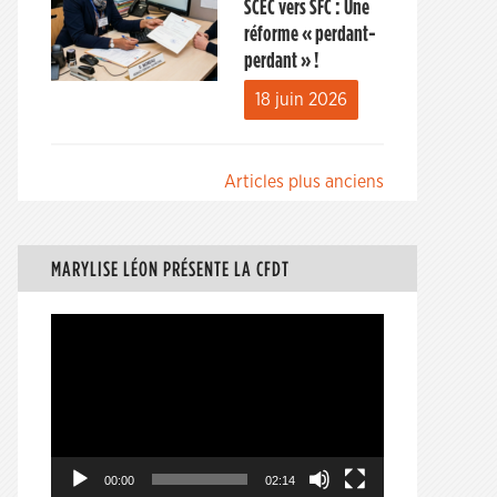
SCEC vers SFC : Une
réforme « perdant-
perdant » !
18 juin 2026
Navigation
Articles plus anciens
des
articles
MARYLISE LÉON PRÉSENTE LA CFDT
Lecteur
vidéo
00:00
02:14