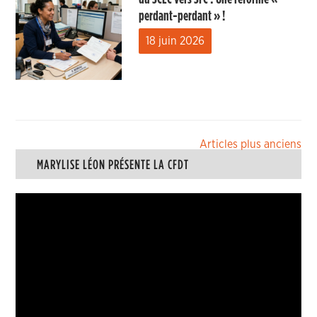
perdant-perdant » !
18 juin 2026
Navigation
Articles plus anciens
MARYLISE LÉON PRÉSENTE LA CFDT
des
articles
Lecteur
vidéo