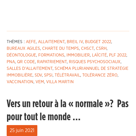
THÈMES :
AEFE
,
ALLAITEMENT
,
BREIL IV
,
BUDGET 2022
,
BUREAUX AGILES
,
CHARTE DU TEMPS
,
CHSCT
,
CSRH
,
DÉONTOLOGUE
,
FORMATIONS
,
IMMOBILIER
,
LAÏCITÉ
,
PLF 2022
,
PNA
,
QR CODE
,
RAPATRIEMENT
,
RISQUES PSYCHOSOCIAUX
,
SALLES D'ALLAITEMENT
,
SCHÉMA PLURIANNUEL DE STRATÉGIE
IMMOBILIÈRE
,
SDV
,
SPSI
,
TÉLÉTRAVAIL
,
TOLÉRANCE ZÉRO
,
VACCINATION
,
VEM
,
VILLA MARTIN
Vers un retour à la « normale »? Pas
pour tout le monde …
25 juin 2021