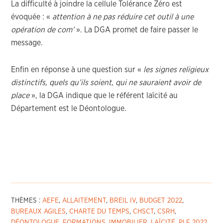
La difficulté à joindre la cellule Tolérance Zéro est
évoquée : «
attention à ne pas réduire cet outil à une
opération de com’
». La DGA promet de faire passer le
message
.
Enfin en réponse à une question sur «
les signes religieux
distinctifs, quels qu’ils soient, qui ne sauraient avoir de
place
», la DGA indique que le référent laïcité au
Département est le Déontologue.
THÈMES :
AEFE
,
ALLAITEMENT
,
BREIL IV
,
BUDGET 2022
,
BUREAUX AGILES
,
CHARTE DU TEMPS
,
CHSCT
,
CSRH
,
DÉONTOLOGUE
,
FORMATIONS
,
IMMOBILIER
,
LAÏCITÉ
,
PLF 2022
,