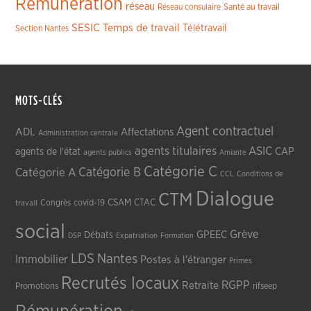
Rémunération
réseau
Réseau consulaire
Santé au travail
SESIC
Temps de travail
Télétravail
Section Nantes
MOTS-CLÉS
Agent contractuel
ADL
Affectations
Administration centrale
agents titulaires
ASIC
CAP
agents de l'état
agents publics
Amiante
Catégorie C
Catégorie A
Catégorie B
CCL
Conditions de
Dialogue
CTM
CSAM
CTAC
Congrès
covid-19
travail
social
Grève
GPEEC
Débats
DSP
Expatriation
Formation
LDS
Nantes
Immobilier
Postes à l'étranger
Primes
Recrutés locaux
RGPP
Retraite
Promotions
rifseep