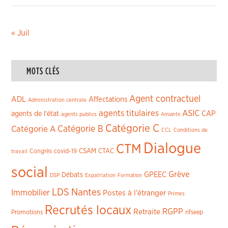
« Juil
MOTS CLÉS
Agent contractuel
ADL
Affectations
Administration centrale
agents titulaires
ASIC
CAP
agents de l'état
agents publics
Amiante
Catégorie C
Catégorie A
Catégorie B
CCL
Conditions de
Dialogue
CTM
CSAM
CTAC
Congrès
covid-19
travail
social
Grève
GPEEC
Débats
DSP
Expatriation
Formation
LDS
Nantes
Immobilier
Postes à l'étranger
Primes
Recrutés locaux
RGPP
Retraite
Promotions
rifseep