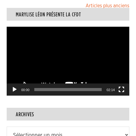
Navigation
Articles plus anciens
MARYLISE LÉON PRÉSENTE LA CFDT
des
articles
Lecteur
vidéo
00:00
02:14
ARCHIVES
Archives