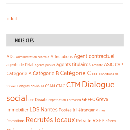
« Juil
MOTS CLÉS
Agent contractuel
ADL
Affectations
Administration centrale
agents titulaires
ASIC
CAP
agents de l'état
agents publics
Amiante
Catégorie C
Catégorie A
Catégorie B
CCL
Conditions de
Dialogue
CTM
CSAM
CTAC
Congrès
covid-19
travail
social
Grève
GPEEC
Débats
DSP
Expatriation
Formation
LDS
Nantes
Immobilier
Postes à l'étranger
Primes
Recrutés locaux
RGPP
Retraite
Promotions
rifseep