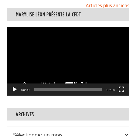
Navigation
Articles plus anciens
MARYLISE LÉON PRÉSENTE LA CFDT
des
articles
Lecteur
vidéo
00:00
02:14
ARCHIVES
Archives