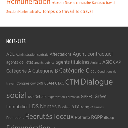
Rémunération
réseau
Réseau consulaire
Santé au travail
SESIC
Temps de travail
Télétravail
Section Nantes
MOTS-CLÉS
Agent contractuel
ADL
Affectations
Administration centrale
agents titulaires
ASIC
CAP
agents de l'état
agents publics
Amiante
Catégorie C
Catégorie A
Catégorie B
CCL
Conditions de
Dialogue
CTM
CSAM
CTAC
Congrès
covid-19
travail
social
Grève
GPEEC
Débats
DSP
Expatriation
Formation
LDS
Nantes
Immobilier
Postes à l'étranger
Primes
Recrutés locaux
RGPP
Retraite
Promotions
rifseep