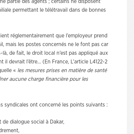
e partie des agents ; certains ne disposent
iale permettant le télétravail dans de bonnes
voient réglementairement que l’employeur prend
vail, mais les postes concernés ne le font pas car
là, de fait, le droit local n’est pas appliqué aux
 il devrait l’être… (En France, L’article L4122-2
quelle «
les mesures prises en matière de santé
aîner aucune charge financière pour les
s syndicales ont concerné les points suivants :
t de dialogue social à Dakar,
adrement,