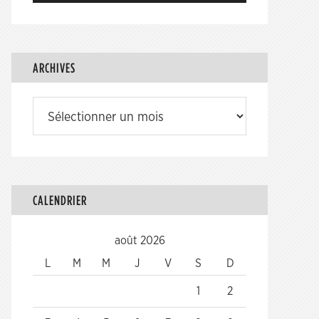
ARCHIVES
Archives
CALENDRIER
août 2026
L
M
M
J
V
S
D
1
2