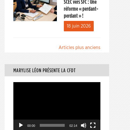
SCEC vers SFC : Une
réforme « perdant-
perdant » !
18 juin 2026
Navigation
Articles plus anciens
des
articles
MARYLISE LÉON PRÉSENTE LA CFDT
Lecteur
vidéo
00:00
02:14