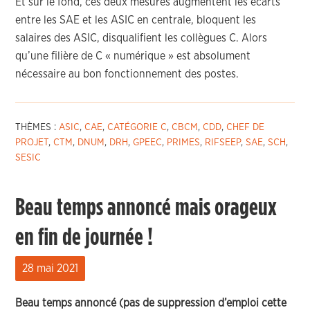
Et sur le fond, ces deux mesures augmentent les écarts
entre les SAE et les ASIC en centrale, bloquent les
salaires des ASIC, disqualifient les collègues C. Alors
qu’une filière de C « numérique » est absolument
nécessaire au bon fonctionnement des postes.
THÈMES :
ASIC
,
CAE
,
CATÉGORIE C
,
CBCM
,
CDD
,
CHEF DE
PROJET
,
CTM
,
DNUM
,
DRH
,
GPEEC
,
PRIMES
,
RIFSEEP
,
SAE
,
SCH
,
SESIC
Beau temps annoncé mais orageux
en fin de journée !
28 mai 2021
Beau temps annoncé (pas de suppression d’emploi cette